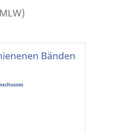
 (MLW)
chienenen Bänden
usschusses